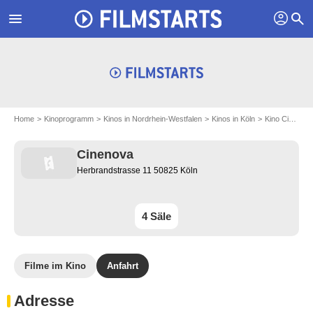
profil
menu
search
Home
Kinoprogramm
Kinos in Nordrhein-Westfalen
Kinos in Köln
Kino Cinenova
Cinenova
Herbrandstrasse 11 50825 Köln
4 Säle
Filme im Kino
Anfahrt
Adresse