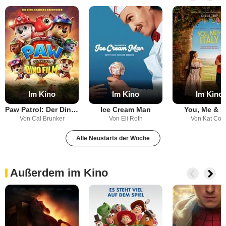
Empfohlene Action Filme
Im Kino
Im Kino
Im Kino
Paw Patrol: Der Dino Film
Ice Cream Man
You, Me & It
Von Cal Brunker
Von Eli Roth
Von Kat Coir
Alle Neustarts der Woche
Außerdem im Kino