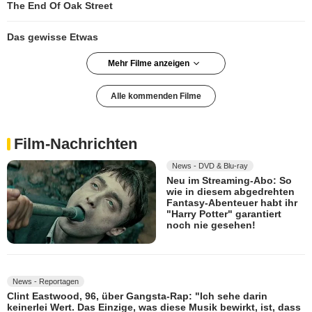
The End Of Oak Street
Das gewisse Etwas
Mehr Filme anzeigen
Der Regenmeister
Alle kommenden Filme
Das Ende der Sterne
Film-Nachrichten
Exit 8
News - DVD & Blu-ray
Neu im Streaming-Abo: So
Spaziergang nach Syrakus
wie in diesem abgedrehten
Fantasy-Abenteuer habt ihr
"Harry Potter" garantiert
Oh la la 2 - Neue Tests, neues Chaos
noch nie gesehen!
News - Reportagen
Clint Eastwood, 96, über Gangsta-Rap: "Ich sehe darin
keinerlei Wert. Das Einzige, was diese Musik bewirkt, ist, dass