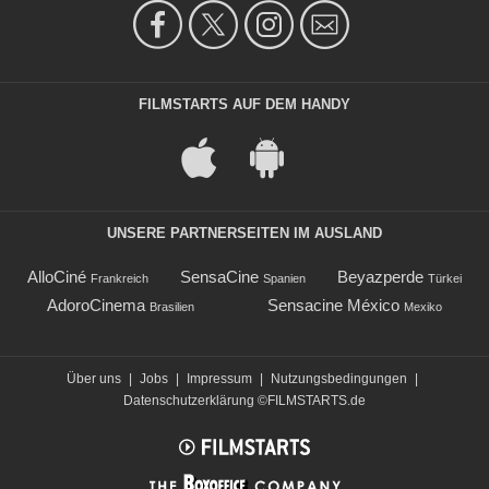
FILMSTARTS AUF DEM HANDY
UNSERE PARTNERSEITEN IM AUSLAND
AlloCiné
SensaCine
Beyazperde
Frankreich
Spanien
Türkei
AdoroCinema
Sensacine México
Brasilien
Mexiko
Über uns
|
Jobs
|
Impressum
|
Nutzungsbedingungen
|
Datenschutzerklärung
©FILMSTARTS.de