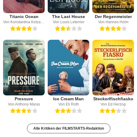
Titanic Ocean
The Last House
Der Regenmeister
Von Konstantina Kotzamani
Von Louis Leterrier
Von Hannes Holm
Pressure
Ice Cream Man
Steckerlfischfiasko
Von Anthony Maras
Von Eli Roth
Von Ed Herzog
Alle Kritiken der FILMSTARTS-Redaktion