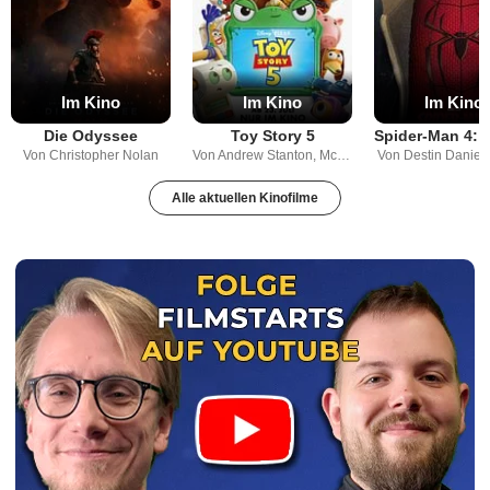
Im Kino
Im Kino
Im Kino
Die Odyssee
Toy Story 5
Von Christopher Nolan
Von Andrew Stanton, McKenna Harris
Von Destin Daniel 
Alle aktuellen Kinofilme