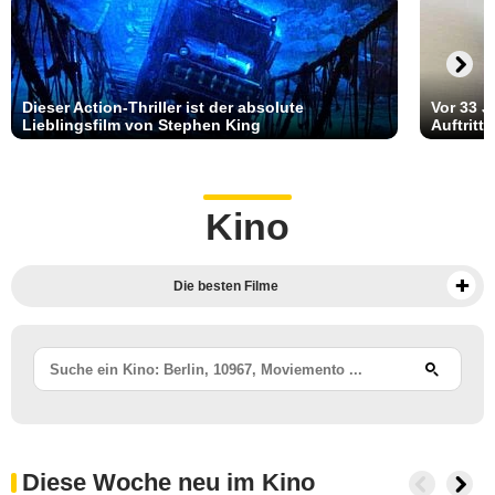
Dieser Action-Thriller ist der absolute
Vor 33 J
Lieblingsfilm von Stephen King
Auftritt
Kino
Die besten Filme
Kinovorschau
Vorpremiere im Kino
Trailer zu kommenden Filmen
Empfohlene Filme
Diese Woche neu im Kino
Empfohlene Komödie Filme