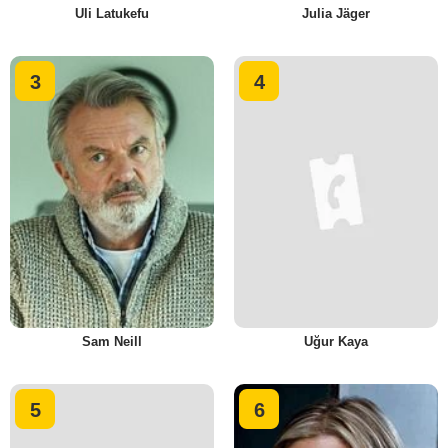
Uli Latukefu
Julia Jäger
3
4
Sam Neill
Uğur Kaya
5
6