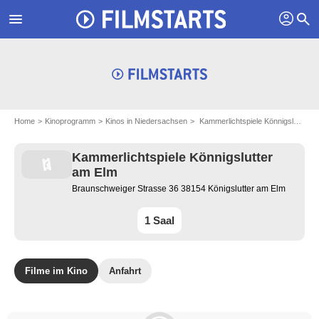
profil
menu
search
Home
Kinoprogramm
Kinos in Niedersachsen
Kammerlichtspiele Könnigslutter am Elm in Königslutter am Elm
Kammerlichtspiele Könnigslutter
am Elm
Braunschweiger Strasse 36 38154 Königslutter am Elm
1 Saal
Filme im Kino
Anfahrt