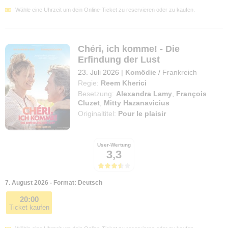
Wähle eine Uhrzeit um dein Online-Ticket zu reservieren oder zu kaufen.
Chéri, ich komme! - Die
Erfindung der Lust
23. Juli 2026
|
Komödie
/
Frankreich
Regie:
Reem Kherici
Besetzung:
Alexandra Lamy
,
François
Cluzet
,
Mitty Hazanavicius
Originaltitel:
Pour le plaisir
User-Wertung
3,3
7. August 2026 - Format: Deutsch
20:00
Ticket kaufen