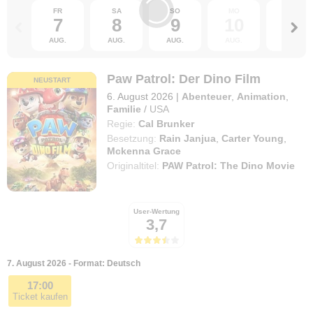
FR
SA
SO
MO
DI
7
8
9
10
11
AUG.
AUG.
AUG.
AUG.
AUG.
Paw Patrol: Der Dino Film
NEUSTART
6. August 2026
|
Abenteuer
,
Animation
,
Familie
/
USA
Regie:
Cal Brunker
Besetzung:
Rain Janjua
,
Carter Young
,
Mckenna Grace
Originaltitel:
PAW Patrol: The Dino Movie
User-Wertung
3,7
7. August 2026 - Format: Deutsch
17:00
Ticket kaufen