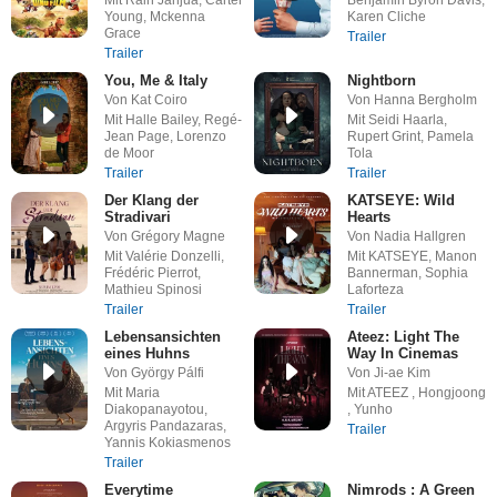
Mit Rain Janjua, Carter
Benjamin Byron Davis,
Young, Mckenna
Karen Cliche
Grace
Trailer
Trailer
You, Me & Italy
Nightborn
Von Kat Coiro
Von Hanna Bergholm
Mit Halle Bailey, Regé-
Mit Seidi Haarla,
Jean Page, Lorenzo
Rupert Grint, Pamela
de Moor
Tola
Trailer
Trailer
Der Klang der
KATSEYE: Wild
Stradivari
Hearts
Von Grégory Magne
Von Nadia Hallgren
Mit Valérie Donzelli,
Mit KATSEYE, Manon
Frédéric Pierrot,
Bannerman, Sophia
Mathieu Spinosi
Laforteza
Trailer
Trailer
Lebensansichten
Ateez: Light The
eines Huhns
Way In Cinemas
Von György Pálfi
Von Ji-ae Kim
Mit Maria
Mit ATEEZ , Hongjoong
Diakopanayotou,
, Yunho
Argyris Pandazaras,
Trailer
Yannis Kokiasmenos
Trailer
Everytime
Nimrods : A Green