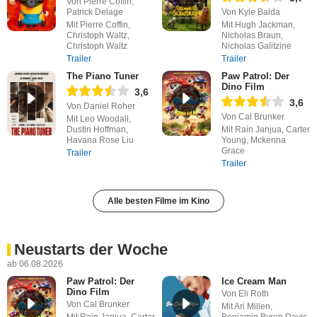
Von Pierre Coffin,
Patrick Delage
Von Kyle Balda
Mit Pierre Coffin,
Mit Hugh Jackman,
Christoph Waltz,
Nicholas Braun,
Christoph Waltz
Nicholas Galitzine
Trailer
Trailer
The Piano Tuner
Paw Patrol: Der
Dino Film
3,6
3,6
Von Daniel Roher
Von Cal Brunker
Mit Leo Woodall,
Dustin Hoffman,
Mit Rain Janjua, Carter
Havana Rose Liu
Young, Mckenna
Grace
Trailer
Trailer
Alle besten Filme im Kino
Neustarts der Woche
ab 06.08.2026
Paw Patrol: Der
Ice Cream Man
Dino Film
Von Eli Roth
Von Cal Brunker
Mit Ari Millen,