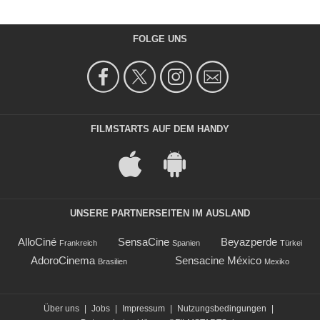
FOLGE UNS
FILMSTARTS AUF DEM HANDY
UNSERE PARTNERSEITEN IM AUSLAND
AlloCiné
SensaCine
Beyazperde
Frankreich
Spanien
Türkei
AdoroCinema
Sensacine México
Brasilien
Mexiko
Über uns
|
Jobs
|
Impressum
|
Nutzungsbedingungen
|