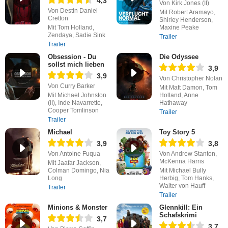
4,3
Von Kirk Jones (II)
Von Destin Daniel
Mit Robert Aramayo,
Cretton
Shirley Henderson,
Mit Tom Holland,
Maxine Peake
Zendaya, Sadie Sink
Trailer
Trailer
Obsession - Du
Die Odyssee
sollst mich lieben
3,9
3,9
Von Christopher Nolan
Von Curry Barker
Mit Matt Damon, Tom
Mit Michael Johnston
Holland, Anne
(II), Inde Navarrette,
Hathaway
Cooper Tomlinson
Trailer
Trailer
Michael
Toy Story 5
3,9
3,8
Von Antoine Fuqua
Von Andrew Stanton,
McKenna Harris
Mit Jaafar Jackson,
Colman Domingo, Nia
Mit Michael Bully
Long
Herbig, Tom Hanks,
Walter von Hauff
Trailer
Trailer
Minions & Monster
Glennkill: Ein
Schafskrimi
3,7
3,7