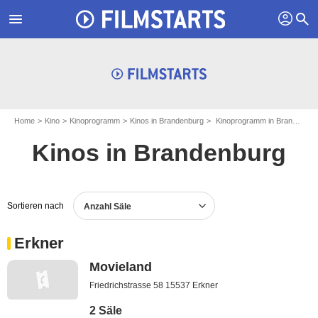
profil
menu
search
Home
Kino
Kinoprogramm
Kinos in Brandenburg
Kinoprogramm in Brandenburg - Seite 3
Kinos in Brandenburg
Sortieren nach
Anzahl Säle
Erkner
Movieland
Friedrichstrasse 58 15537 Erkner
2 Säle