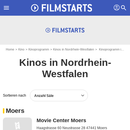
profil
menu
search
Home
Kino
Kinoprogramm
Kinos in Nordrhein-Westfalen
Kinoprogramm in Nordrhein-Westfalen - Seite 4
Kinos in Nordrhein-
Westfalen
Sortieren nach
Anzahl Säle
Moers
Movie Center Moers
Haagstrasse 60 Neustrasse 28 47441 Moers