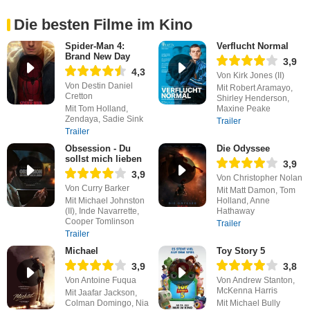
Die besten Filme im Kino
Spider-Man 4:
Verflucht Normal
Brand New Day
3,9
4,3
Von Kirk Jones (II)
Von Destin Daniel
Mit Robert Aramayo,
Cretton
Shirley Henderson,
Mit Tom Holland,
Maxine Peake
Zendaya, Sadie Sink
Trailer
Trailer
Obsession - Du
Die Odyssee
sollst mich lieben
3,9
3,9
Von Christopher Nolan
Von Curry Barker
Mit Matt Damon, Tom
Mit Michael Johnston
Holland, Anne
(II), Inde Navarrette,
Hathaway
Cooper Tomlinson
Trailer
Trailer
Michael
Toy Story 5
3,9
3,8
Von Antoine Fuqua
Von Andrew Stanton,
McKenna Harris
Mit Jaafar Jackson,
Colman Domingo, Nia
Mit Michael Bully