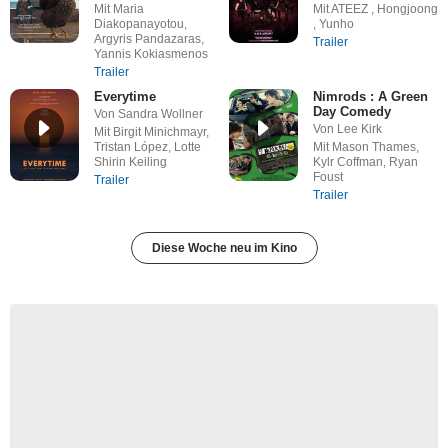
Mit Maria
Mit ATEEZ , Hongjoong
Diakopanayotou,
, Yunho
Argyris Pandazaras,
Trailer
Yannis Kokiasmenos
Trailer
Everytime
Nimrods : A Green
Day Comedy
Von Sandra Wollner
Von Lee Kirk
Mit Birgit Minichmayr,
Tristan López, Lotte
Mit Mason Thames,
Shirin Keiling
Kylr Coffman, Ryan
Foust
Trailer
Trailer
Diese Woche neu im Kino