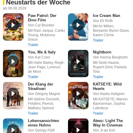
Neustarts der Woche
ab 06.08.2026
Paw Patrol: Der
Ice Cream Man
Dino Film
Von Eli Roth
Von Cal Brunker
Mit Ari Millen,
Mit Rain Janjua, Carter
Benjamin Byron Davis,
Young, Mckenna
Karen Cliche
Grace
Trailer
Trailer
You, Me & Italy
Nightborn
Von Kat Coiro
Von Hanna Bergholm
Mit Halle Bailey, Regé-
Mit Seidi Haarla,
Jean Page, Lorenzo
Rupert Grint, Pamela
de Moor
Tola
Trailer
Trailer
Der Klang der
KATSEYE: Wild
Stradivari
Hearts
Von Grégory Magne
Von Nadia Hallgren
Mit Valérie Donzelli,
Mit KATSEYE, Manon
Frédéric Pierrot,
Bannerman, Sophia
Mathieu Spinosi
Laforteza
Trailer
Trailer
Lebensansichten
Ateez: Light The
eines Huhns
Way In Cinemas
Von György Pálfi
Von Ji-ae Kim