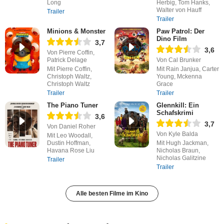
Long
Herbig, Tom Hanks,
Walter von Hauff
Trailer
Trailer
Minions & Monster
Paw Patrol: Der
Dino Film
3,7
3,6
Von Pierre Coffin,
Patrick Delage
Von Cal Brunker
Mit Pierre Coffin,
Mit Rain Janjua, Carter
Christoph Waltz,
Young, Mckenna
Christoph Waltz
Grace
Trailer
Trailer
The Piano Tuner
Glennkill: Ein
Schafskrimi
3,6
3,7
Von Daniel Roher
Von Kyle Balda
Mit Leo Woodall,
Dustin Hoffman,
Mit Hugh Jackman,
Havana Rose Liu
Nicholas Braun,
Nicholas Galitzine
Trailer
Trailer
Alle besten Filme im Kino