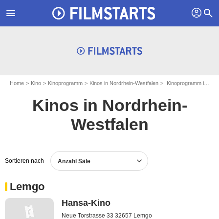
profil
menu
search
Home
Kino
Kinoprogramm
Kinos in Nordrhein-Westfalen
Kinoprogramm in Nordrhein-Westfalen - Seite 8
Kinos in Nordrhein-
Westfalen
Sortieren nach
Anzahl Säle
Lemgo
Hansa-Kino
Neue Torstrasse 33 32657 Lemgo