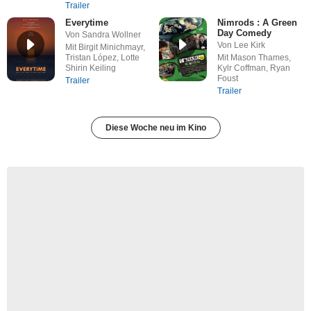
Trailer
Everytime
Nimrods : A Green
Day Comedy
Von Sandra Wollner
Von Lee Kirk
Mit Birgit Minichmayr,
Tristan López, Lotte
Mit Mason Thames,
Shirin Keiling
Kylr Coffman, Ryan
Foust
Trailer
Trailer
Diese Woche neu im Kino