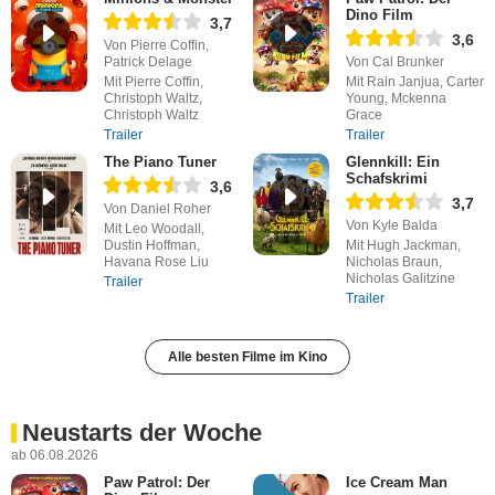
Dino Film
3,7
3,6
Von Pierre Coffin,
Patrick Delage
Von Cal Brunker
Mit Pierre Coffin,
Mit Rain Janjua, Carter
Christoph Waltz,
Young, Mckenna
Christoph Waltz
Grace
Trailer
Trailer
The Piano Tuner
Glennkill: Ein
Schafskrimi
3,6
3,7
Von Daniel Roher
Von Kyle Balda
Mit Leo Woodall,
Dustin Hoffman,
Mit Hugh Jackman,
Havana Rose Liu
Nicholas Braun,
Nicholas Galitzine
Trailer
Trailer
Alle besten Filme im Kino
Neustarts der Woche
ab 06.08.2026
Paw Patrol: Der
Ice Cream Man