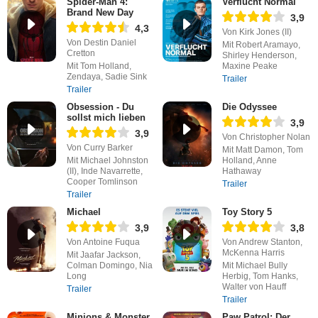
Spider-Man 4:
Verflucht Normal
Brand New Day
3,9
4,3
Von Kirk Jones (II)
Von Destin Daniel
Mit Robert Aramayo,
Cretton
Shirley Henderson,
Mit Tom Holland,
Maxine Peake
Zendaya, Sadie Sink
Trailer
Trailer
Obsession - Du
Die Odyssee
sollst mich lieben
3,9
3,9
Von Christopher Nolan
Von Curry Barker
Mit Matt Damon, Tom
Mit Michael Johnston
Holland, Anne
(II), Inde Navarrette,
Hathaway
Cooper Tomlinson
Trailer
Trailer
Michael
Toy Story 5
3,9
3,8
Von Antoine Fuqua
Von Andrew Stanton,
McKenna Harris
Mit Jaafar Jackson,
Colman Domingo, Nia
Mit Michael Bully
Long
Herbig, Tom Hanks,
Walter von Hauff
Trailer
Trailer
Minions & Monster
Paw Patrol: Der