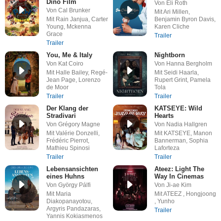
Dino Film
Von Eli Roth
Von Cal Brunker
Mit Ari Millen,
Mit Rain Janjua, Carter
Benjamin Byron Davis,
Young, Mckenna
Karen Cliche
Grace
Trailer
Trailer
You, Me & Italy
Nightborn
Von Kat Coiro
Von Hanna Bergholm
Mit Halle Bailey, Regé-
Mit Seidi Haarla,
Jean Page, Lorenzo
Rupert Grint, Pamela
de Moor
Tola
Trailer
Trailer
Der Klang der
KATSEYE: Wild
Stradivari
Hearts
Von Grégory Magne
Von Nadia Hallgren
Mit Valérie Donzelli,
Mit KATSEYE, Manon
Frédéric Pierrot,
Bannerman, Sophia
Mathieu Spinosi
Laforteza
Trailer
Trailer
Lebensansichten
Ateez: Light The
eines Huhns
Way In Cinemas
Von György Pálfi
Von Ji-ae Kim
Mit Maria
Mit ATEEZ , Hongjoong
Diakopanayotou,
, Yunho
Argyris Pandazaras,
Trailer
Yannis Kokiasmenos