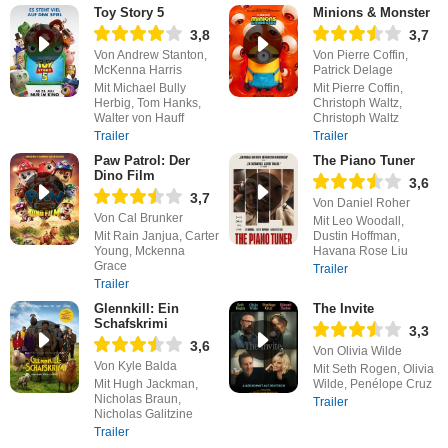
Toy Story 5
Minions & Monster
3,8
3,7
Von Andrew Stanton,
Von Pierre Coffin,
McKenna Harris
Patrick Delage
Mit Michael Bully
Mit Pierre Coffin,
Herbig, Tom Hanks,
Christoph Waltz,
Walter von Hauff
Christoph Waltz
Trailer
Trailer
Paw Patrol: Der
The Piano Tuner
Dino Film
3,6
3,7
Von Daniel Roher
Von Cal Brunker
Mit Leo Woodall,
Mit Rain Janjua, Carter
Dustin Hoffman,
Young, Mckenna
Havana Rose Liu
Grace
Trailer
Trailer
Glennkill: Ein
The Invite
Schafskrimi
3,3
3,6
Von Olivia Wilde
Von Kyle Balda
Mit Seth Rogen, Olivia
Mit Hugh Jackman,
Wilde, Penélope Cruz
Nicholas Braun,
Trailer
Nicholas Galitzine
Trailer