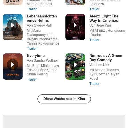
Mathieu Spinosi
Laforteza
Trailer
Trailer
Lebensansichten
Ateez: Light The
eines Huhns
Way In Cinemas
Von György Pálfi
Von Ji-ae Kim
Mit Maria
Mit ATEEZ , Hongjoong
Diakopanayotou,
, Yunho
Argyris Pandazaras,
Trailer
Yannis Kokiasmenos
Trailer
Everytime
Nimrods : A Green
Day Comedy
Von Sandra Wollner
Von Lee Kirk
Mit Birgit Minichmayr,
Tristan López, Lotte
Mit Mason Thames,
Shirin Keiling
Kylr Coffman, Ryan
Foust
Trailer
Trailer
Diese Woche neu im Kino