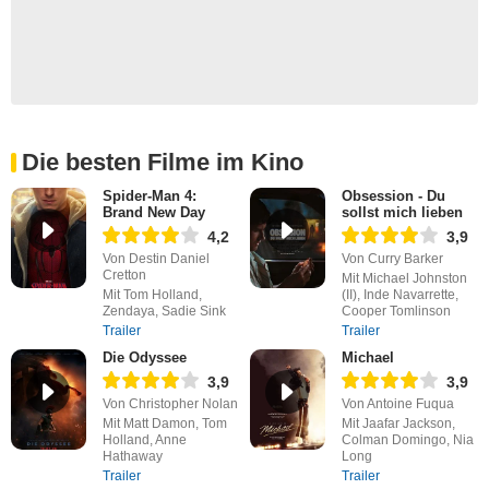
Die besten Filme im Kino
Spider-Man 4:
Obsession - Du
Brand New Day
sollst mich lieben
4,2
3,9
Von Destin Daniel
Von Curry Barker
Cretton
Mit Michael Johnston
Mit Tom Holland,
(II), Inde Navarrette,
Zendaya, Sadie Sink
Cooper Tomlinson
Trailer
Trailer
Die Odyssee
Michael
3,9
3,9
Von Christopher Nolan
Von Antoine Fuqua
Mit Matt Damon, Tom
Mit Jaafar Jackson,
Holland, Anne
Colman Domingo, Nia
Hathaway
Long
Trailer
Trailer