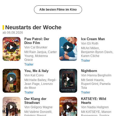
Alle besten Filme im Kino
Neustarts der Woche
ab 06.08.2026
Paw Patrol: Der
Ice Cream Man
Dino Film
Von Eli Roth
Von Cal Brunker
Mit Ari Millen,
Mit Rain Janjua, Carter
Benjamin Byron Davis,
Young, Mckenna
Karen Cliche
Grace
Trailer
Trailer
You, Me & Italy
Nightborn
Von Kat Coiro
Von Hanna Bergholm
Mit Halle Bailey, Regé-
Mit Seidi Haarla,
Jean Page, Lorenzo
Rupert Grint, Pamela
de Moor
Tola
Trailer
Trailer
Der Klang der
KATSEYE: Wild
Stradivari
Hearts
Von Grégory Magne
Von Nadia Hallgren
Mit Valérie Donzelli,
Mit KATSEYE, Manon
Frédéric Pierrot,
Bannerman, Sophia