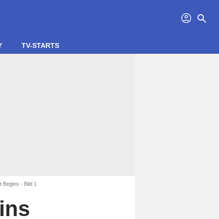
profil
search
Y
TV-STARTS
 Begins - Bild 1
ins