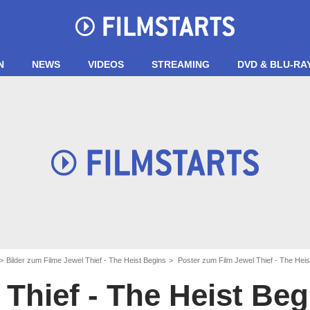
N
NEWS
VIDEOS
STREAMING
DVD & BLU-RA
Bilder zum Filme Jewel Thief - The Heist Begins
Poster zum Film Jewel Thief - The Heist
 Thief - The Heist Beg