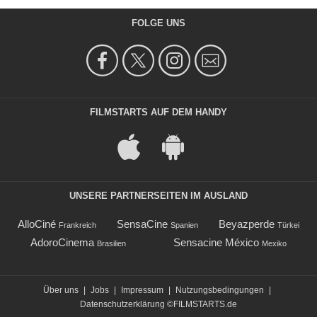
FOLGE UNS
FILMSTARTS AUF DEM HANDY
UNSERE PARTNERSEITEN IM AUSLAND
AlloCiné
SensaCine
Beyazperde
Frankreich
Spanien
Türkei
AdoroCinema
Sensacine México
Brasilien
Mexiko
Über uns
|
Jobs
|
Impressum
|
Nutzungsbedingungen
|
Datenschutzerklärung
©FILMSTARTS.de