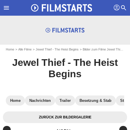
profil
menu
search
Home
Alle Filme
Jewel Thief - The Heist Begins
Bilder zum Filme Jewel Thief - The Heist Begins
Jewel Thief - The Heist
Begins
Home
Nachrichten
Trailer
Besetzung & Stab
Stre
ZURÜCK ZUR BILDERGALERIE