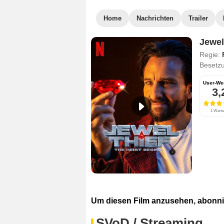
Home
Nachrichten
Trailer
Jewel
Regie:
Besetz
User-We
3,
1 Wert
Um diesen Film anzusehen, abonnie
SVoD / Streaming