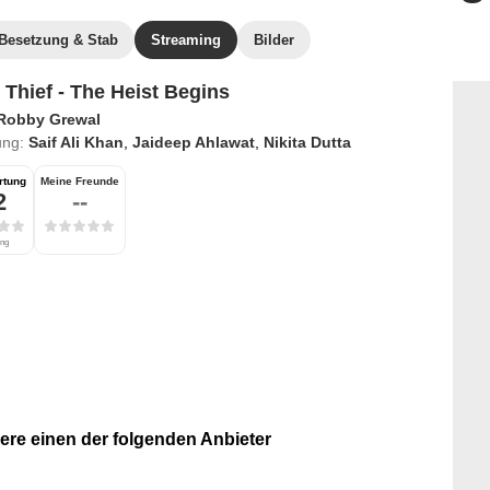
Besetzung & Stab
Streaming
Bilder
 Thief - The Heist Begins
Robby Grewal
ung:
Saif Ali Khan
,
Jaideep Ahlawat
,
Nikita Dutta
rtung
Meine Freunde
2
--
ung
re einen der folgenden Anbieter