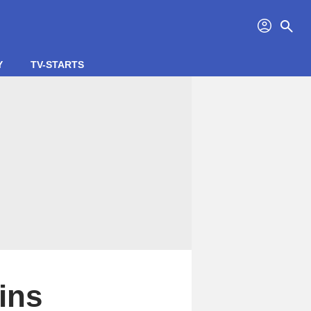
profil
search
Y
TV-STARTS
ins