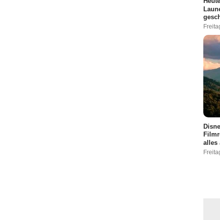
Heute
Laune
gesch
Freita
Disne
Filmr
alles
Freita