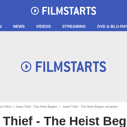
N
NEWS
VIDEOS
STREAMING
DVD & BLU-RA
on Filme
Jewel Thief - The Heist Begins
Jewel Thief - The Heist Begins streamen
 Thief - The Heist Beg