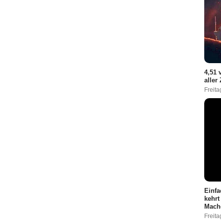
4,51 
aller
Freita
Einfa
kehrt
Mach
Freita