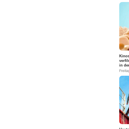
Kinos
verfi
in de
Freita