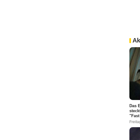
Ak
Das E
steck
"Fast
Freita