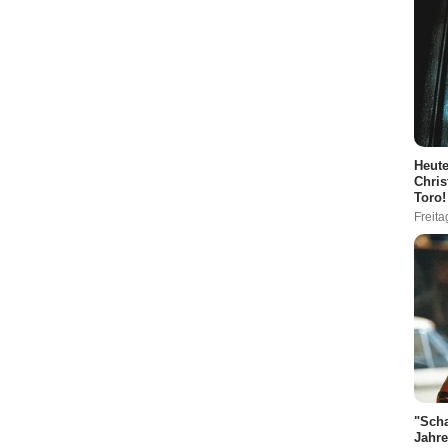
Heute
Chris
Toro!
Freita
"Scha
Jahre