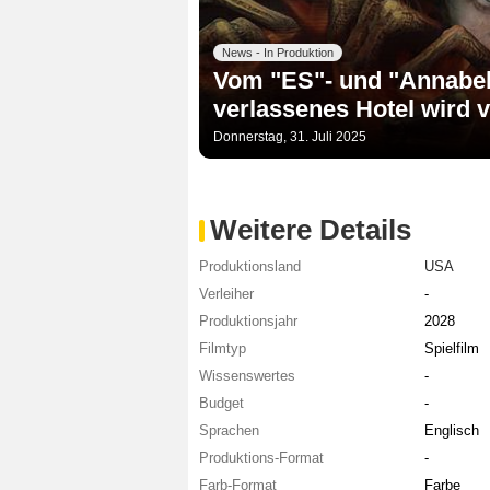
News - In Produktion
Vom "ES"- und "Annabel
verlassenes Hotel wird v
Donnerstag, 31. Juli 2025
Weitere Details
Produktionsland
USA
Verleiher
-
Produktionsjahr
2028
Filmtyp
Spielfilm
Wissenswertes
-
Budget
-
Sprachen
Englisch
Produktions-Format
-
Farb-Format
Farbe