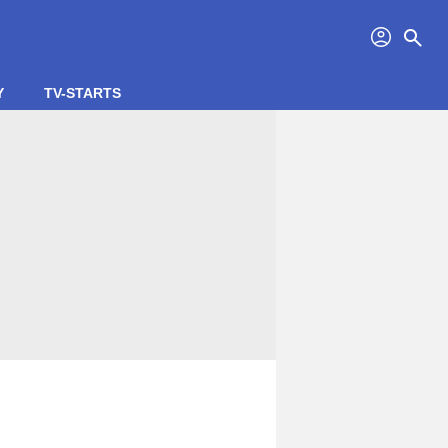
profil
search
Y
TV-STARTS