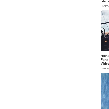
Star
Freita
Nicht
Fans 
Vide
Freita