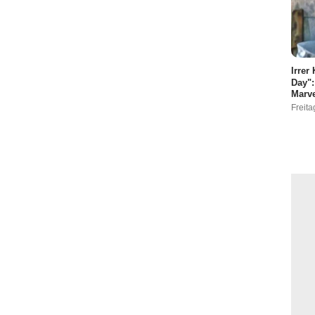
Irrer
Day":
Marve
Freita