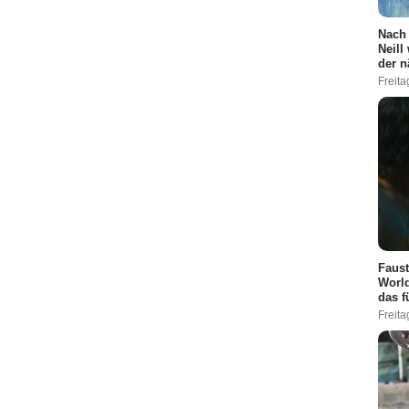
Nach 
Neill
der n
Freita
Faust
World
das f
Freita