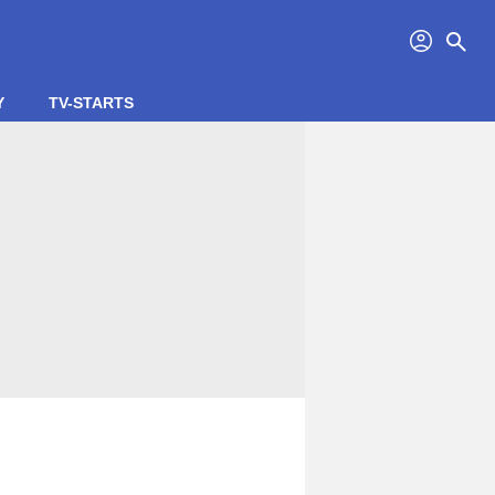
profil
search
Y
TV-STARTS