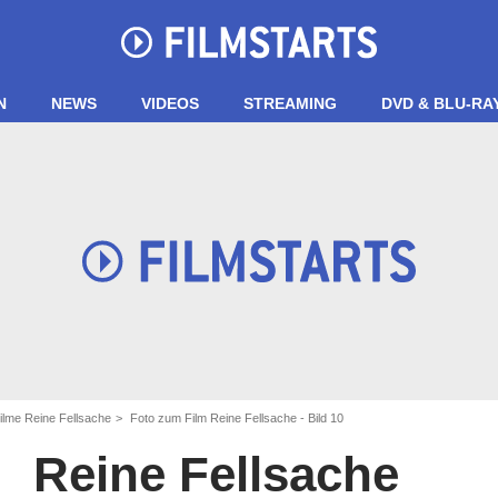
N
NEWS
VIDEOS
STREAMING
DVD & BLU-RA
ilme Reine Fellsache
Foto zum Film Reine Fellsache - Bild 10
Reine Fellsache