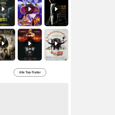
Der Herr der Ringe - Die Rückkehr des Königs Trailer OV
Safe House Trailer DF
Charlie und die Schokoladenfabrik Trailer OV
Alle Top-Trailer