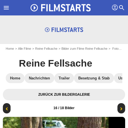
profil
menu
search
Home
Alle Filme
Reine Fellsache
Bilder zum Filme Reine Fellsache
Foto zum Film Reine Fellsache - Bild 16
Reine Fellsache
Home
Nachrichten
Trailer
Besetzung & Stab
User-
ZURÜCK ZUR BILDERGALERIE
16
/ 18 Bilder