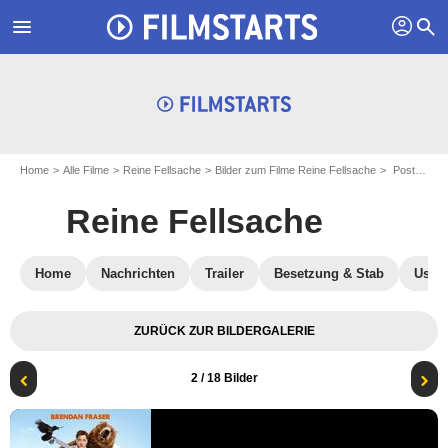
profil
menu
search
Home
Alle Filme
Reine Fellsache
Bilder zum Filme Reine Fellsache
Poster zum Film Reine Fellsache - Bild 2
Reine Fellsache
Home
Nachrichten
Trailer
Besetzung & Stab
User-
ZURÜCK ZUR BILDERGALERIE
2
/ 18 Bilder