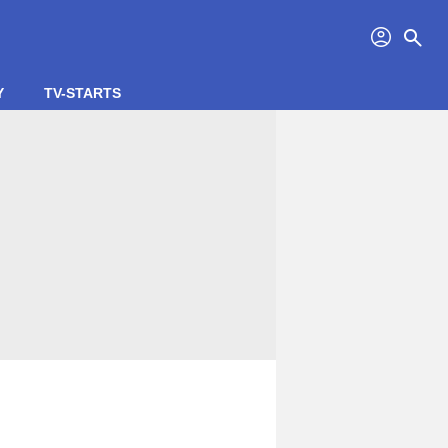
profil
search
Y
TV-STARTS