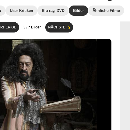
b
User-Kritiken
Blu-ray, DVD
Bilder
Ähnliche Filme
RHERIGE
3
/ 7 Bilder
NÄCHSTE