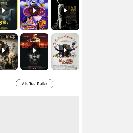
Der Herr der Ringe - Die Rückkehr des Königs Trailer OV
Safe House Trailer DF
Charlie und die Schokoladenfabrik Trailer OV
Alle Top-Trailer