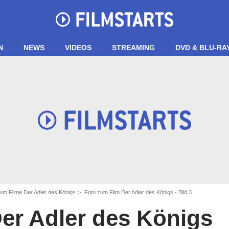
N
NEWS
VIDEOS
STREAMING
DVD & BLU-RA
zum Filme Der Adler des Königs
Foto zum Film Der Adler des Königs - Bild 3
er Adler des Königs