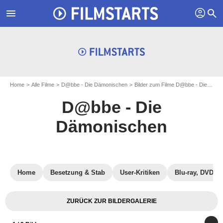
profil
menu
search
Home
Alle Filme
D@bbe - Die Dämonischen
Bilder zum Filme D@bbe - Die Dämonischen
D@bbe - Die
Dämonischen
Home
Besetzung & Stab
User-Kritiken
Blu-ray, DVD
ZURÜCK ZUR BILDERGALERIE