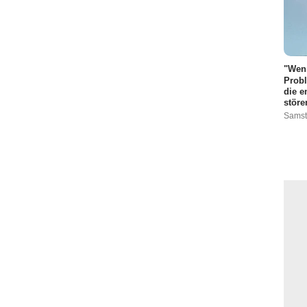
"Wenn
Probl
die e
störe
Samst