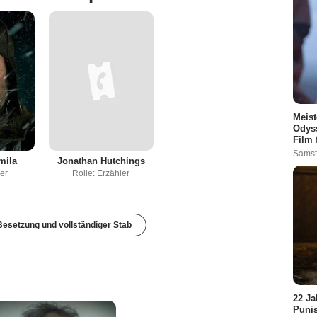
Meist
Odyss
Film 
Samst
mila
Jonathan Hutchings
er
Rolle: Erzähler
esetzung und vollständiger Stab
22 Ja
Punis