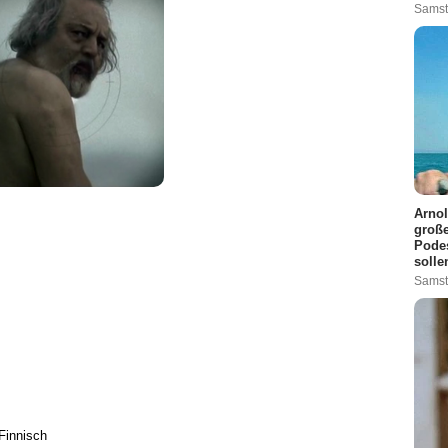
Samst
Arnol
große
Podes
solle
Samst
Finnisch