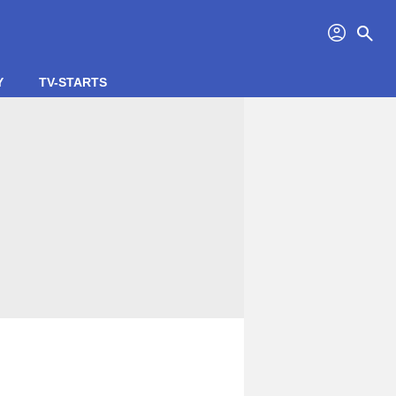
profil
search
Y
TV-STARTS