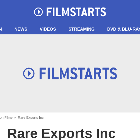
N
NEWS
VIDEOS
STREAMING
DVD & BLU-RA
on Filme
Rare Exports Inc
Rare Exports Inc