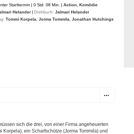
ter Starttermin
|
0 Std. 08 Min.
|
Action
,
Komödie
almari Helander
Drehbuch:
Jalmari Helander
|
ng:
Tommi Korpela
,
Jorma Tommila
,
Jonathan Hutchings
üssen sich die drei, von einer Firma angeheuerten
i Korpela), ein Scharfschütze (Jorma Tommila) und