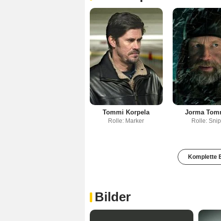
Tommi Korpela
Jorma Tom
Rolle: Marker
Rolle: Snip
Komplette B
Bilder