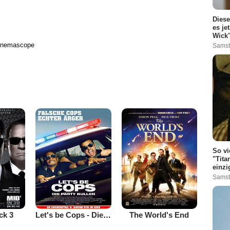
Diese
es je
Wick"
Cinemascope
Samst
So vi
"Tita
einzi
Samst
ck 3
Let's be Cops - Die Party Bullen
The World's End