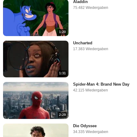
Aladdin
75.482 Wiedergaben
1:20
Uncharted
17.383 Wiedergaben
1:31
Spider-Man 4: Brand New Day
42.115 Wiedergaben
2:29
Die Odyssee
34.335 Wiedergaben