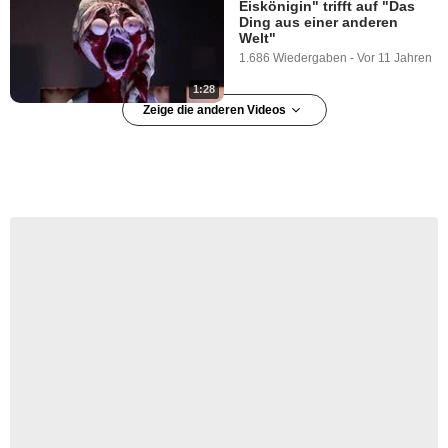
Eiskönigin" trifft auf "Das
Ding aus einer anderen
Welt"
1.686 Wiedergaben
-
Vor 11 Jahren
1:28
Zeige die anderen Videos
10 Fehler in Disney- und
Pixar-Filmen
2.545 Wiedergaben
-
Vor 10 Jahren
6:10
If Elsa Was The Villain...
679 Wiedergaben
-
Vor 10 Jahren
2:17
Dark Disney: The Real
Stories Behind Popular