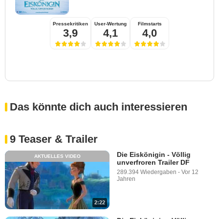
Pressekritiken
User-Wertung
Filmstarts
3,9
4,1
4,0
Das könnte dich auch interessieren
9 Teaser & Trailer
Die Eiskönigin - Völlig
AKTUELLES VIDEO
unverfroren Trailer DF
289.394 Wiedergaben
-
Vor 12
Jahren
2:22