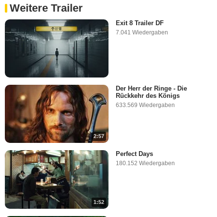
Weitere Trailer
5:02
Exit 8 Trailer DF
7.041 Wiedergaben
Die besten 3: In Zeiten des
abnehmenden Lichts /
Manchester By The Sea / Die
Eiskönigin (FILMSTARTS-
Original)
461 Wiedergaben
-
Vor 9 Jahren
3:24
Der Herr der Ringe - Die
Rückkehr des Königs
Magie mit Bildschirmen! Wie
633.569 Wiedergaben
aus Film Realität wird
35 Wiedergaben
-
Vor 2 Jahren
2:57
0:10
Perfect Days
180.152 Wiedergaben
1:52