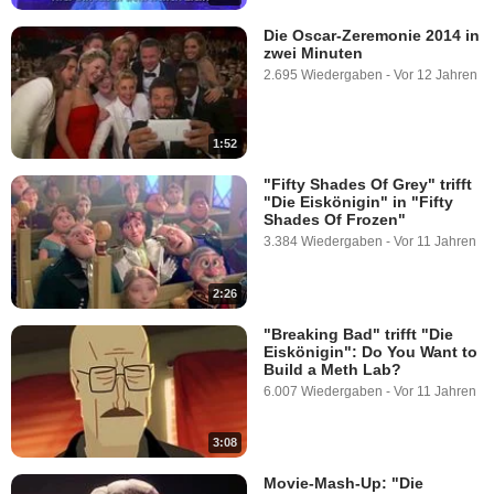
Die Oscar-Zeremonie 2014 in
zwei Minuten
2.695 Wiedergaben
-
Vor 12 Jahren
1:52
"Fifty Shades Of Grey" trifft
"Die Eiskönigin" in "Fifty
Shades Of Frozen"
3.384 Wiedergaben
-
Vor 11 Jahren
2:26
"Breaking Bad" trifft "Die
Eiskönigin": Do You Want to
Build a Meth Lab?
6.007 Wiedergaben
-
Vor 11 Jahren
3:08
Movie-Mash-Up: "Die