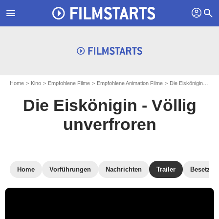
profil
menu
search
Home
Kino
Empfohlene Filme
Empfohlene Animation Filme
Die Eiskönigin - Völlig unverfroren
Die Eiskönigin - Völlig
unverfroren
Home
Vorführungen
Nachrichten
Trailer
Besetzun