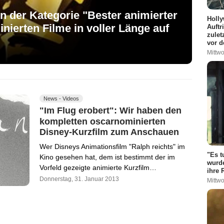
n der Kategorie "Bester animierter
Holly
inierten Filme in voller Länge auf
Auftr
zulet
vor d
Mittwo
News - Videos
"Im Flug erobert": Wir haben den
kompletten oscarnominierten
Disney-Kurzfilm zum Anschauen
Wer Disneys Animationsfilm "Ralph reichts" im
"Es t
Kino gesehen hat, dem ist bestimmt der im
wurde
Vorfeld gezeigte animierte Kurzfilm…
ihre 
Donnerstag, 31. Januar 2013
Mittwo