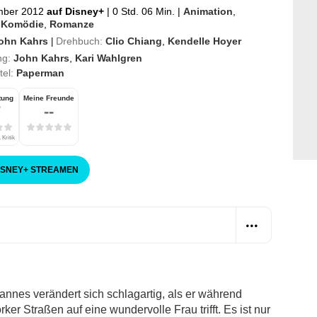
mber 2012
auf Disney+
|
0 Std. 06 Min.
|
Animation
,
,
Komödie
,
Romanze
ohn Kahrs
Drehbuch:
Clio Chiang
,
Kendelle Hoyer
|
ng:
John Kahrs
,
Kari Wahlgren
itel:
Paperman
tung
Meine Freunde
7
--
 Kritik
ISNEY
+
STREAMEN
nes verändert sich schlagartig, als er während
er Straßen auf eine wundervolle Frau trifft. Es ist nur