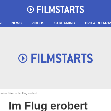
N
NEWS
VIDEOS
STREAMING
DVD & BLU-RA
ation Filme
Im Flug erobert
Im Flug erobert