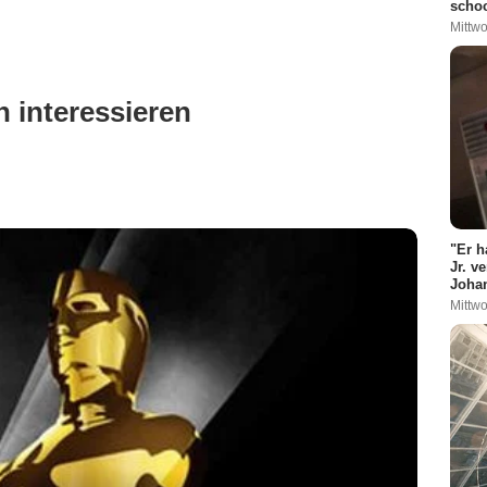
schoc
Mittwo
 interessieren
"Er h
Jr. v
Johan
Mittwo