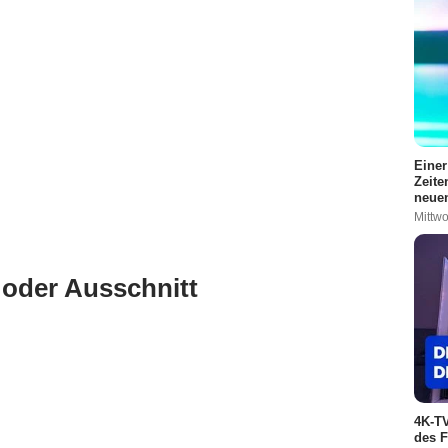
Einer
Zeite
neuen
Mittwo
 oder Ausschnitt
4K-TV
des F