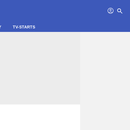
profil
search
Y
TV-STARTS