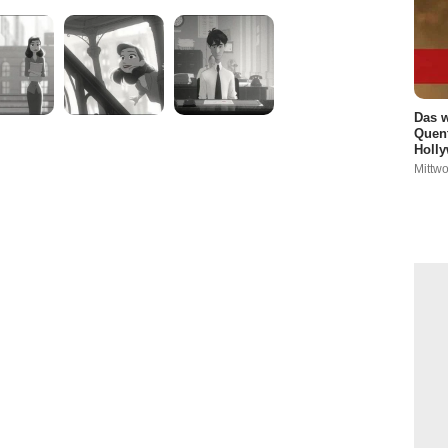
Das w
Quent
Holly
Mittwo