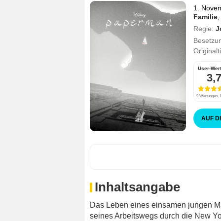
1. Nove
Familie
Regie:
J
Besetzu
Originalt
User-Wer
3,
9 Wertungen, 1
AUF D
Inhaltsangabe
Das Leben eines einsamen jungen Man
seines Arbeitswegs durch die New York