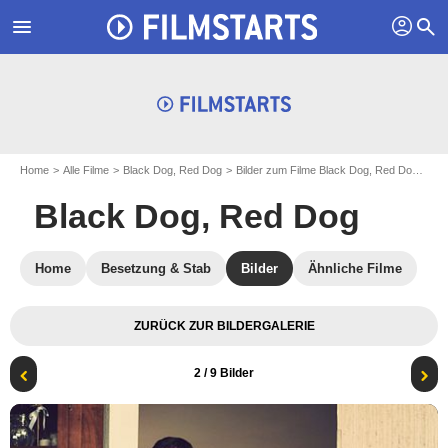
profil
menu
search
Home
Alle Filme
Black Dog, Red Dog
Bilder zum Filme Black Dog, Red Dog
Fot
Black Dog, Red Dog
Home
Besetzung & Stab
Bilder
Ähnliche Filme
ZURÜCK ZUR BILDERGALERIE
2
/ 9 Bilder