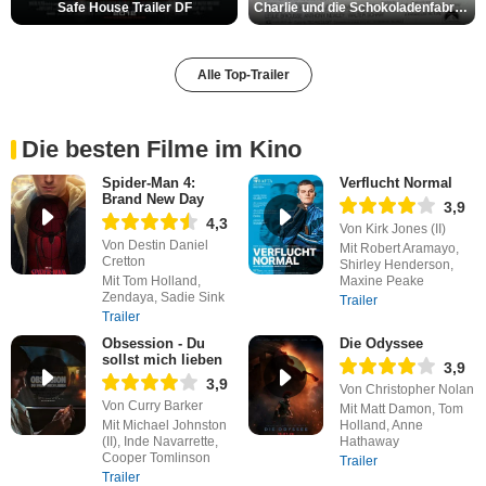
Safe House Trailer DF
Charlie und die Schokoladenfabrik Trailer OV
Alle Top-Trailer
Die besten Filme im Kino
Spider-Man 4:
Verflucht Normal
Brand New Day
3,9
4,3
Von Kirk Jones (II)
Von Destin Daniel
Mit Robert Aramayo,
Cretton
Shirley Henderson,
Mit Tom Holland,
Maxine Peake
Zendaya, Sadie Sink
Trailer
Trailer
Obsession - Du
Die Odyssee
sollst mich lieben
3,9
3,9
Von Christopher Nolan
Von Curry Barker
Mit Matt Damon, Tom
Mit Michael Johnston
Holland, Anne
(II), Inde Navarrette,
Hathaway
Cooper Tomlinson
Trailer
Trailer