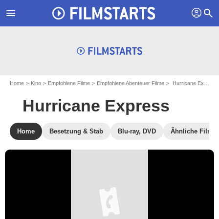
profil
menu
search
Home
Kino
Empfohlene Filme
Empfohlene Abenteuer Filme
Hurricane Express
Hurricane Express
Home
Besetzung & Stab
Blu-ray, DVD
Ähnliche Filme