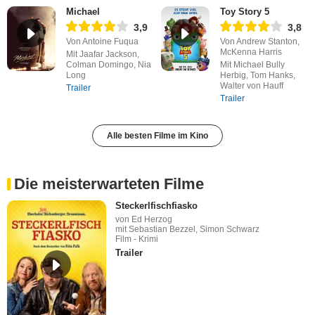
Michael
Toy Story 5
3,9
3,8
Von Antoine Fuqua
Von Andrew Stanton,
McKenna Harris
Mit Jaafar Jackson,
Colman Domingo, Nia
Mit Michael Bully
Long
Herbig, Tom Hanks,
Walter von Hauff
Trailer
Trailer
Alle besten Filme im Kino
Die meisterwarteten Filme
Steckerlfischfiasko
von Ed Herzog
mit Sebastian Bezzel, Simon Schwarz
Film - Krimi
Trailer