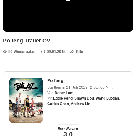
Po feng Trailer OV
92 Wiedergaben
09.01.2015
Teile
Po feng
Starttermin
21. Juli 2019
|
2 Std. 05 Min.
Von
Dante Lam
Mit
Eddie Peng
,
Shawn Dou
,
Wang Luodan
,
Carlos Chan
,
Andrew Lin
User-Wertung
3,0