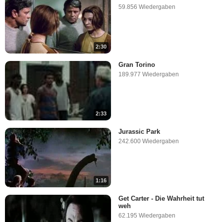
59.856 Wiedergaben
2:30
Gran Torino
189.977 Wiedergaben
2:33
Jurassic Park
242.600 Wiedergaben
1:16
Get Carter - Die Wahrheit tut
weh
62.195 Wiedergaben