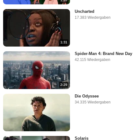
1:20
Uncharted
17.383 Wiedergaben
1:31
Spider-Man 4: Brand New Day
42.115 Wiedergaben
2:29
Die Odyssee
34.335 Wiedergaben
Solaris