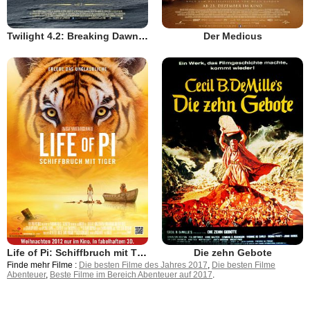
Twilight 4.2: Breaking Dawn - Bis(s) zum Ende der Nacht (Teil 2)
Der Medicus
Life of Pi: Schiffbruch mit Tiger
Die zehn Gebote
Finde mehr Filme :
Die besten Filme des Jahres 2017
,
Die besten Filme
Abenteuer
,
Beste Filme im Bereich Abenteuer auf 2017
.