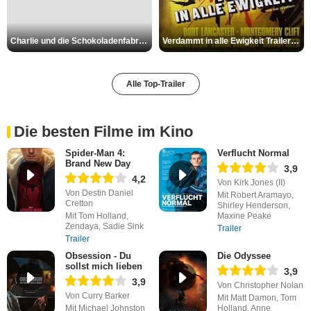
Charlie und die Schokoladenfabrik Trailer OV
Verdammt in alle Ewigkeit Trailer OV
Alle Top-Trailer
Die besten Filme im Kino
Spider-Man 4:
Verflucht Normal
Brand New Day
3,9
4,2
Von Kirk Jones (II)
Von Destin Daniel
Mit Robert Aramayo,
Cretton
Shirley Henderson,
Mit Tom Holland,
Maxine Peake
Zendaya, Sadie Sink
Trailer
Trailer
Obsession - Du
Die Odyssee
sollst mich lieben
3,9
3,9
Von Christopher Nolan
Von Curry Barker
Mit Matt Damon, Tom
Mit Michael Johnston
Holland, Anne