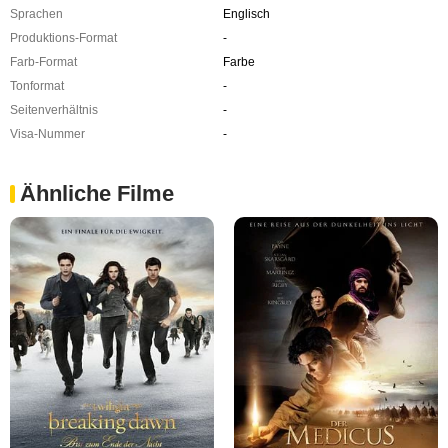
Sprachen
Englisch
Produktions-Format
-
Farb-Format
Farbe
Tonformat
-
Seitenverhältnis
-
Visa-Nummer
-
Ähnliche Filme