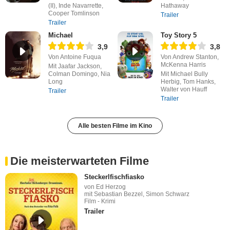
(II), Inde Navarrette,
Hathaway
Cooper Tomlinson
Trailer
Trailer
Michael
Toy Story 5
3,9
3,8
Von Antoine Fuqua
Von Andrew Stanton,
McKenna Harris
Mit Jaafar Jackson,
Colman Domingo, Nia
Mit Michael Bully
Long
Herbig, Tom Hanks,
Walter von Hauff
Trailer
Trailer
Alle besten Filme im Kino
Die meisterwarteten Filme
Steckerlfischfiasko
von Ed Herzog
mit Sebastian Bezzel, Simon Schwarz
Film - Krimi
Trailer