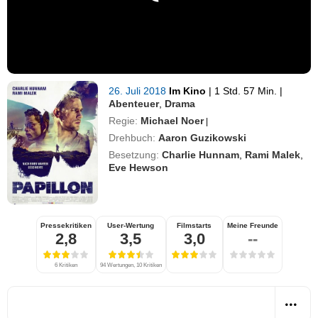
26. Juli 2018
Im Kino
|
1 Std. 57 Min.
|
Abenteuer
,
Drama
Regie:
Michael Noer
|
Drehbuch:
Aaron Guzikowski
Besetzung:
Charlie Hunnam
,
Rami Malek
,
Eve Hewson
Pressekritiken
User-Wertung
Filmstarts
Meine Freunde
2,8
3,5
3,0
--
6 Kritiken
94 Wertungen, 10 Kritiken