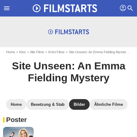
profil
menu
search
Home
Kino
Alle Filme
Krimi Filme
Site Unseen: An Emma Fielding Mystery
Bi
Site Unseen: An Emma
Fielding Mystery
Home
Besetzung & Stab
Bilder
Ähnliche Filme
Poster