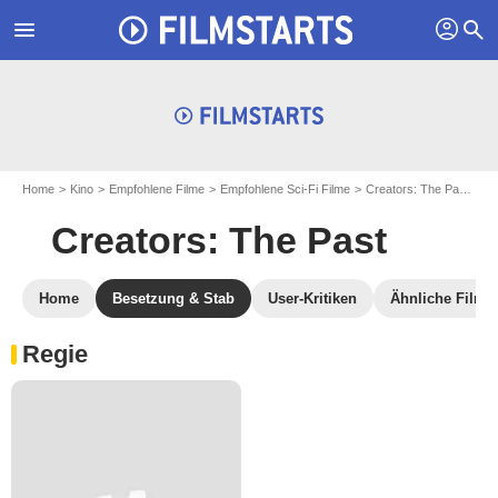
profil
menu
search
Home
Kino
Empfohlene Filme
Empfohlene Sci-Fi Filme
Creators: The Past
En
Creators: The Past
Home
Besetzung & Stab
User-Kritiken
Ähnliche Filme
Regie