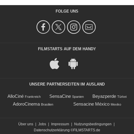
FOLGE UNS
FILMSTARTS AUF DEM HANDY
UNSERE PARTNERSEITEN IM AUSLAND
AlloCiné
SensaCine
Beyazperde
Frankreich
Spanien
Türkei
AdoroCinema
Sensacine México
Brasilien
Mexiko
Über uns
|
Jobs
|
Impressum
|
Nutzungsbedingungen
|
Datenschutzerklärung
©FILMSTARTS.de