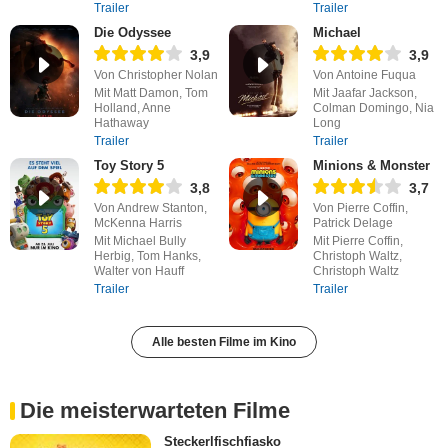
Trailer
Trailer
Die Odyssee
Michael
3,9
3,9
Von Christopher Nolan
Von Antoine Fuqua
Mit Matt Damon, Tom
Mit Jaafar Jackson,
Holland, Anne
Colman Domingo, Nia
Hathaway
Long
Trailer
Trailer
Toy Story 5
Minions & Monster
3,8
3,7
Von Andrew Stanton,
Von Pierre Coffin,
McKenna Harris
Patrick Delage
Mit Michael Bully
Mit Pierre Coffin,
Herbig, Tom Hanks,
Christoph Waltz,
Walter von Hauff
Christoph Waltz
Trailer
Trailer
Alle besten Filme im Kino
Die meisterwarteten Filme
Steckerlfischfiasko