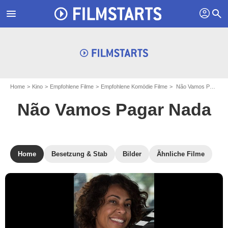
profil
menu
search
Home
Kino
Empfohlene Filme
Empfohlene Komödie Filme
Não Vamos Pagar Nada
Não Vamos Pagar Nada
Home
Besetzung & Stab
Bilder
Ähnliche Filme