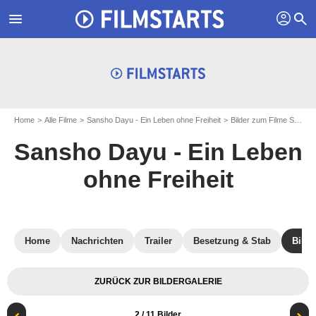
profil
menu
search
Home
Alle Filme
Sansho Dayu - Ein Leben ohne Freiheit
Bilder zum Filme Sansho Dayu - Ein Leben ohne Freiheit
Sansho Dayu - Ein Leben
ohne Freiheit
Home
Nachrichten
Trailer
Besetzung & Stab
Bilde
ZURÜCK ZUR BILDERGALERIE
2
/ 11 Bilder