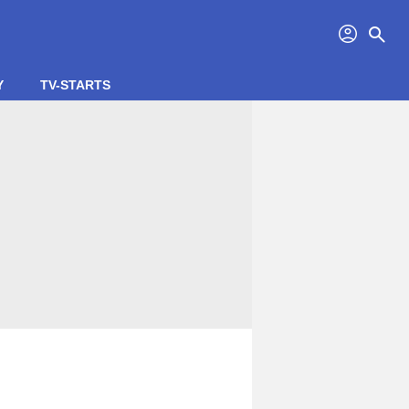
profil
search
Y
TV-STARTS