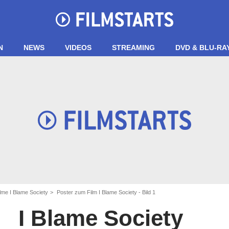
N
NEWS
VIDEOS
STREAMING
DVD & BLU-RA
ilme I Blame Society
Poster zum Film I Blame Society - Bild 1
I Blame Society