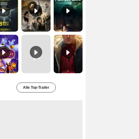
Aladdin Trailer OV
Uncharted Trailer OmdU
Spider-Man 4: Brand New Day Trailer (3) DF
Alle Top-Trailer