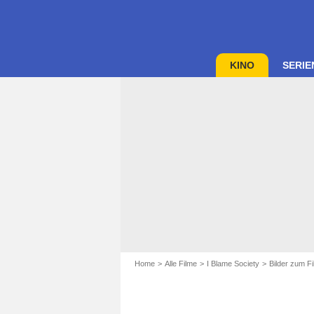
KINO
SERIE
Home
Alle Filme
I Blame Society
Bilder zum F