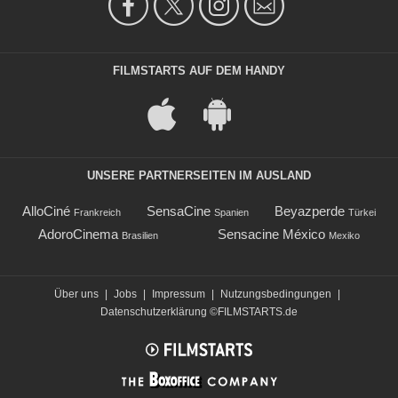
FILMSTARTS AUF DEM HANDY
UNSERE PARTNERSEITEN IM AUSLAND
AlloCiné
SensaCine
Beyazperde
Frankreich
Spanien
Türkei
AdoroCinema
Sensacine México
Brasilien
Mexiko
Über uns
|
Jobs
|
Impressum
|
Nutzungsbedingungen
|
Datenschutzerklärung
©FILMSTARTS.de