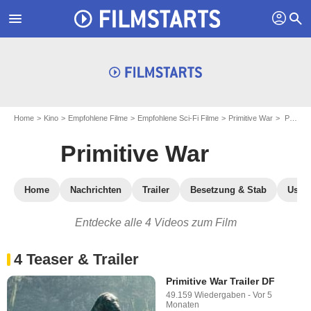
profil
menu
search
Home
Kino
Empfohlene Filme
Empfohlene Sci-Fi Filme
Primitive War
Primitive War: Trailers und Teasers
Primitive War
Home
Nachrichten
Trailer
Besetzung & Stab
User-
Entdecke alle 4 Videos zum Film
4 Teaser & Trailer
Primitive War Trailer DF
49.159 Wiedergaben
-
Vor 5
Monaten