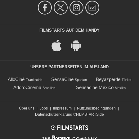
FILMSTARTS AUF DEM HANDY
UNSERE PARTNERSEITEN IM AUSLAND
AlloCiné
SensaCine
Beyazperde
Frankreich
Spanien
Türkei
AdoroCinema
Sensacine México
Brasilien
Mexiko
Über uns
|
Jobs
|
Impressum
|
Nutzungsbedingungen
|
Datenschutzerklärung
©FILMSTARTS.de