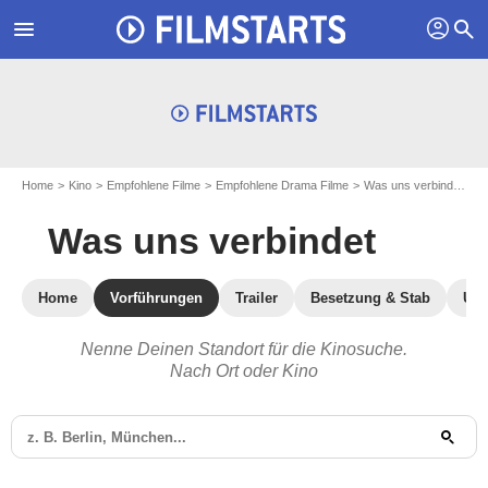
profil
menu
search
Home
Kino
Empfohlene Filme
Empfohlene Drama Filme
Was uns verbindet
K
Was uns verbindet
Home
Vorführungen
Trailer
Besetzung & Stab
Use
Nenne Deinen Standort für die Kinosuche.
Nach Ort oder Kino