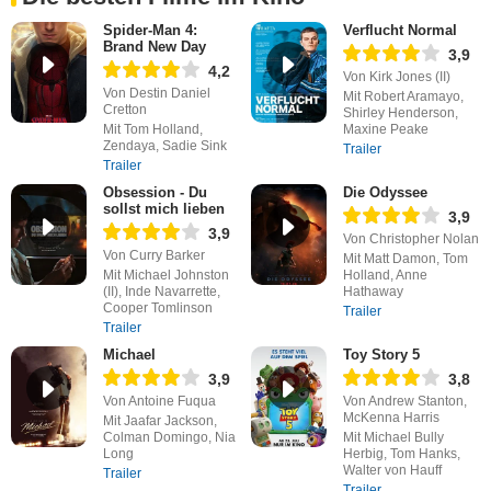
Spider-Man 4:
Verflucht Normal
Brand New Day
3,9
4,2
Von Kirk Jones (II)
Von Destin Daniel
Mit Robert Aramayo,
Cretton
Shirley Henderson,
Mit Tom Holland,
Maxine Peake
Zendaya, Sadie Sink
Trailer
Trailer
Obsession - Du
Die Odyssee
sollst mich lieben
3,9
3,9
Von Christopher Nolan
Von Curry Barker
Mit Matt Damon, Tom
Mit Michael Johnston
Holland, Anne
(II), Inde Navarrette,
Hathaway
Cooper Tomlinson
Trailer
Trailer
Michael
Toy Story 5
3,9
3,8
Von Antoine Fuqua
Von Andrew Stanton,
McKenna Harris
Mit Jaafar Jackson,
Colman Domingo, Nia
Mit Michael Bully
Long
Herbig, Tom Hanks,
Walter von Hauff
Trailer
Trailer