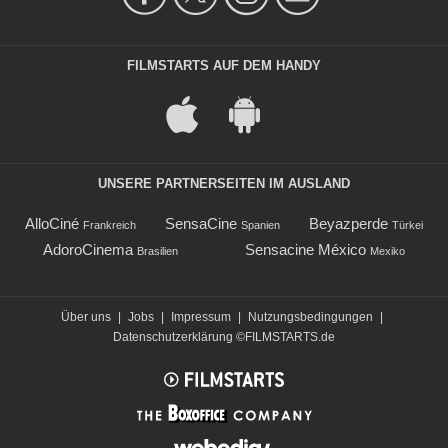
FILMSTARTS AUF DEM HANDY
UNSERE PARTNERSEITEN IM AUSLAND
AlloCiné
SensaCine
Beyazperde
Frankreich
Spanien
Türkei
AdoroCinema
Sensacine México
Brasilien
Mexiko
Über uns
|
Jobs
|
Impressum
|
Nutzungsbedingungen
|
Datenschutzerklärung
©FILMSTARTS.de