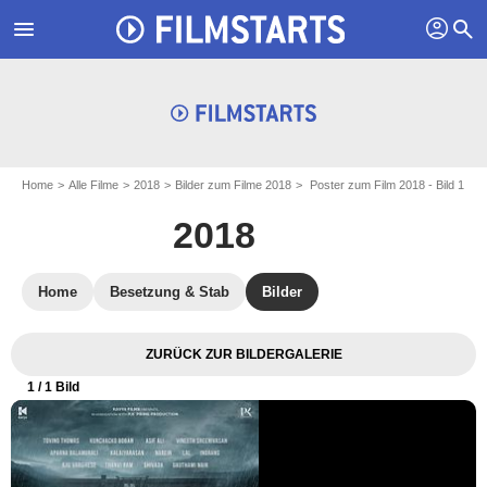
profil
menu
search
Home
Alle Filme
2018
Bilder zum Filme 2018
Poster zum Film 2018 - Bild 1
2018
Home
Besetzung & Stab
Bilder
ZURÜCK ZUR BILDERGALERIE
1
/ 1 Bild