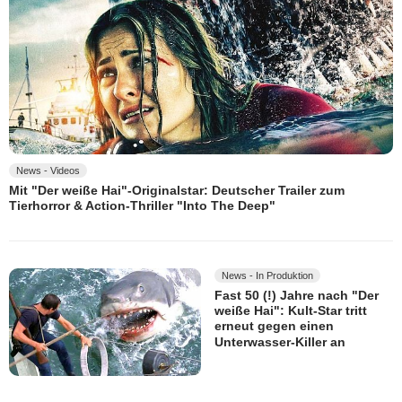
News - Videos
Mit "Der weiße Hai"-Originalstar: Deutscher Trailer zum
Tierhorror & Action-Thriller "Into The Deep"
News - In Produktion
Fast 50 (!) Jahre nach "Der
weiße Hai": Kult-Star tritt
erneut gegen einen
Unterwasser-Killer an