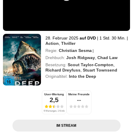
28. Februar 2025
auf DVD
|
1 Std. 30 Min.
|
Action
,
Thriller
Regie:
Christian Sesma
|
Drehbuch:
Josh Ridgway
,
Chad Law
Besetzung:
Scout Taylor-Compton
,
Richard Dreyfuss
,
Stuart Townsend
Originaltitel:
Into the Deep
User-Wertung
Meine Freunde
2,5
--
9 Wertungen, 1 Kritik
IM STREAM