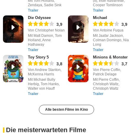
Mit Tom Holland,
(II), Inde Navarrette,
Zendaya, Sadie Sink
Cooper Tomlinson
Trailer
Trailer
Die Odyssee
Michael
3,9
3,9
Von Christopher Nolan
Von Antoine Fuqua
Mit Matt Damon, Tom
Mit Jaafar Jackson,
Holland, Anne
Colman Domingo, Nia
Hathaway
Long
Trailer
Trailer
Toy Story 5
Minions & Monster
3,8
3,7
Von Andrew Stanton,
Von Pierre Coffin,
McKenna Harris
Patrick Delage
Mit Michael Bully
Mit Pierre Coffin,
Herbig, Tom Hanks,
Christoph Waltz,
Walter von Hauff
Christoph Waltz
Trailer
Trailer
Alle besten Filme im Kino
Die meisterwarteten Filme