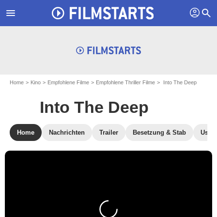
profil
menu
search
Home
Kino
Empfohlene Filme
Empfohlene Thriller Filme
Into The Deep
Into The Deep
Home
Nachrichten
Trailer
Besetzung & Stab
User-