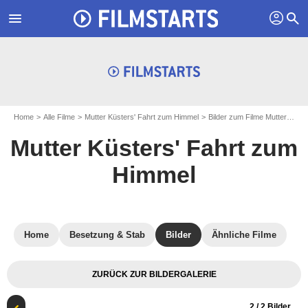
profil
menu
search
Home
Alle Filme
Mutter Küsters' Fahrt zum Himmel
Bilder zum Filme Mutter Küsters' Fahrt zum Himmel
Mutter Küsters' Fahrt zum
Himmel
Home
Besetzung & Stab
Bilder
Ähnliche Filme
ZURÜCK ZUR BILDERGALERIE
2
/ 2 Bilder