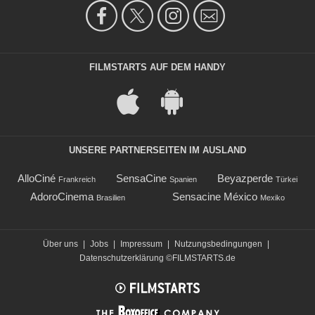
FILMSTARTS AUF DEM HANDY
UNSERE PARTNERSEITEN IM AUSLAND
AlloCiné
SensaCine
Beyazperde
Frankreich
Spanien
Türkei
AdoroCinema
Sensacine México
Brasilien
Mexiko
Über uns
|
Jobs
|
Impressum
|
Nutzungsbedingungen
|
Datenschutzerklärung
©FILMSTARTS.de