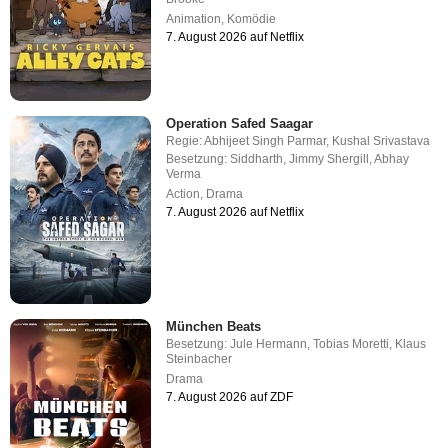
Animation
,
Komödie
7. August 2026 auf Netflix
Operation Safed Saagar
Regie:
Abhijeet Singh Parmar
,
Kushal Srivastava
Besetzung:
Siddharth
,
Jimmy Shergill
,
Abhay
Verma
Action
,
Drama
7. August 2026 auf Netflix
München Beats
Besetzung:
Jule Hermann
,
Tobias Moretti
,
Klaus
Steinbacher
Drama
7. August 2026 auf ZDF