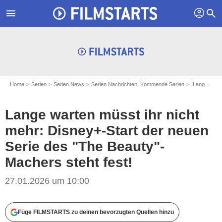
profil
menu
search
Home
Serien
Serien News
Serien Nachrichten: Kommende Serien
Lange warten müsst ihr nicht mehr: Disney+-Start der neuen Serie des "The Beauty"-Machers steht fest!
Lange warten müsst ihr nicht
mehr: Disney+-Start der neuen
Serie des "The Beauty"-
Machers steht fest!
27.01.2026 um 10:00
Füge FILMSTARTS zu deinen bevorzugten Quellen hinzu
Disney+ / FX