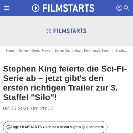
profil
menu
search
Home
Serien
Serien News
Serien Nachrichten: Kommende Serien
Stephen King feierte die Sci-Fi-Serie ab – jetzt gibt’s den ersten richtigen Trailer zur 3. Staffel "Silo"!
Stephen King feierte die Sci-Fi-
Serie ab – jetzt gibt’s den
ersten richtigen Trailer zur 3.
Staffel "Silo"!
02.06.2026 um 20:00
Füge FILMSTARTS zu deinen bevorzugten Quellen hinzu