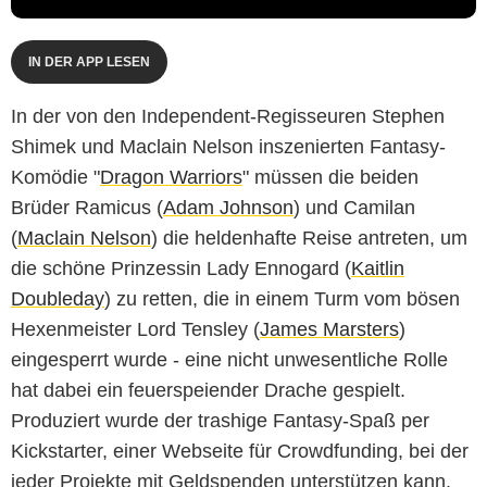
IN DER APP LESEN
In der von den Independent-Regisseuren Stephen
Shimek und Maclain Nelson inszenierten Fantasy-
Komödie "
Dragon Warriors
" müssen die beiden
Brüder Ramicus (
Adam Johnson
) und Camilan
(
Maclain Nelson
) die heldenhafte Reise antreten, um
die schöne Prinzessin Lady Ennogard (
Kaitlin
Doubleday
) zu retten, die in einem Turm vom bösen
Hexenmeister Lord Tensley (
James Marsters
)
eingesperrt wurde - eine nicht unwesentliche Rolle
hat dabei ein feuerspeiender Drache gespielt.
Produziert wurde der trashige Fantasy-Spaß per
Kickstarter, einer Webseite für Crowdfunding, bei der
jeder Projekte mit Geldspenden unterstützen kann.