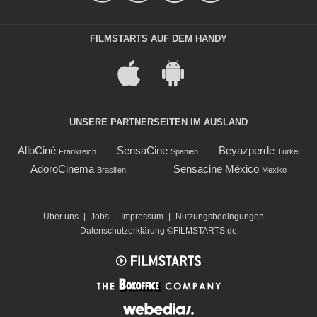
FILMSTARTS AUF DEM HANDY
UNSERE PARTNERSEITEN IM AUSLAND
AlloCiné
SensaCine
Beyazperde
Frankreich
Spanien
Türkei
AdoroCinema
Sensacine México
Brasilien
Mexiko
Über uns
|
Jobs
|
Impressum
|
Nutzungsbedingungen
|
Datenschutzerklärung
©FILMSTARTS.de