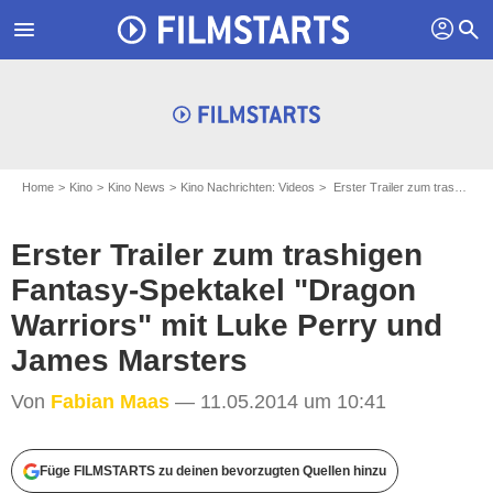
profil
menu
search
Home
Kino
Kino News
Kino Nachrichten: Videos
Erster Trailer zum trashigen Fantasy-Spektakel "Dragon Warriors" mit Luke Perry und James Marsters
Erster Trailer zum trashigen
Fantasy-Spektakel "Dragon
Warriors" mit Luke Perry und
James Marsters
Von
Fabian Maas
— 11.05.2014 um 10:41
Füge FILMSTARTS zu deinen bevorzugten Quellen hinzu