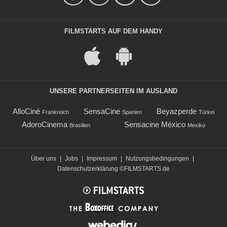
FILMSTARTS AUF DEM HANDY
UNSERE PARTNERSEITEN IM AUSLAND
AlloCiné
SensaCine
Beyazperde
Frankreich
Spanien
Türkei
AdoroCinema
Sensacine México
Brasilien
Mexiko
Über uns
|
Jobs
|
Impressum
|
Nutzungsbedingungen
|
Datenschutzerklärung
©FILMSTARTS.de