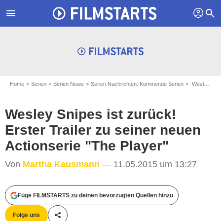
profil
menu
search
Home
Serien
Serien News
Serien Nachrichten: Kommende Serien
Wesley Snipes ist zurück! Erster Trailer zu seiner neuen Actionserie "The Player"
Wesley Snipes ist zurück!
Erster Trailer zu seiner neuen
Actionserie "The Player"
Von
Martha Kausmann
— 11.05.2015 um 13:27
Füge FILMSTARTS zu deinen bevorzugten Quellen hinzu
Folge uns
Teile diesen Artikel