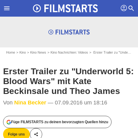
profil
menu
search
Home
Kino
Kino News
Kino Nachrichten: Videos
Erster Trailer zu "Underworld 5: Blood Wars" mit Kate Beckinsale und Theo James
Erster Trailer zu "Underworld 5:
Blood Wars" mit Kate
Beckinsale und Theo James
Von
Nina Becker
— 07.09.2016 um 18:16
Füge FILMSTARTS zu deinen bevorzugten Quellen hinzu
Folge uns
Teile diesen Artikel