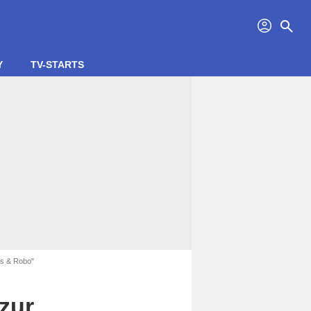
profil
search
Y
TV-STARTS
as & Robo"
zur