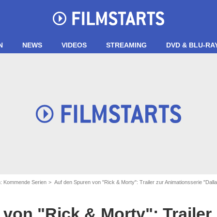
N
NEWS
VIDEOS
STREAMING
DVD & BLU-RA
n: Kommende Serien
Auf den Spuren von "Rick & Morty": Trailer zur Animationsserie "Dall
von "Rick & Morty": Trailer 