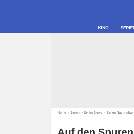
KINO
SERIE
Home
Serien
Serien News
Serien Nachrichte
Auf den Spuren 