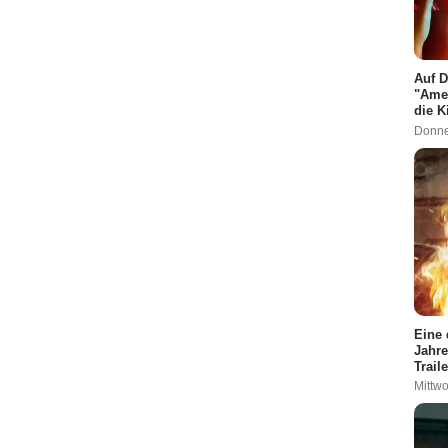
Auf D
"Amer
die K
Donne
Eine 
Jahre
Trail
Mittwo