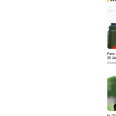
Fans 
25 J
Donne
In "G