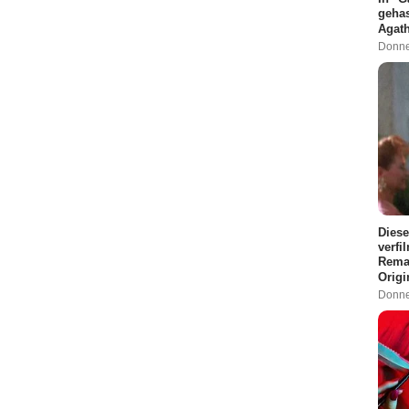
gehas
Agath
Donne
Diese
verfi
Remak
Origi
Donne