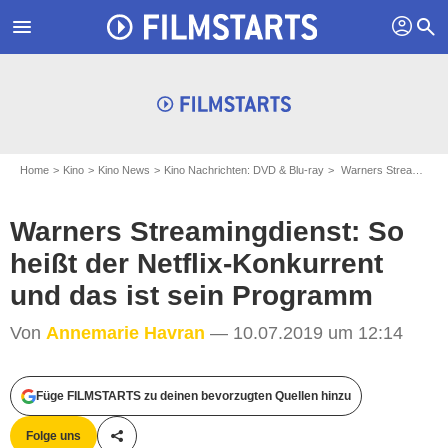
profil
menu
search
Home
Kino
Kino News
Kino Nachrichten: DVD & Blu-ray
Warners Streamingdienst: So heißt der Netflix-Konkurrent und das ist sein Programm
Warners Streamingdienst: So
heißt der Netflix-Konkurrent
und das ist sein Programm
Von
Annemarie Havran
— 10.07.2019 um 12:14
Füge FILMSTARTS zu deinen bevorzugten Quellen hinzu
Warner Bros. Pictures
Folge uns
Teile diesen Artikel