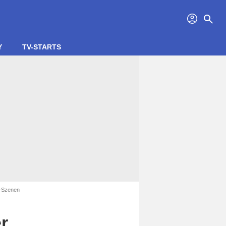
profil
search
Y
TV-STARTS
"-Szenen
r