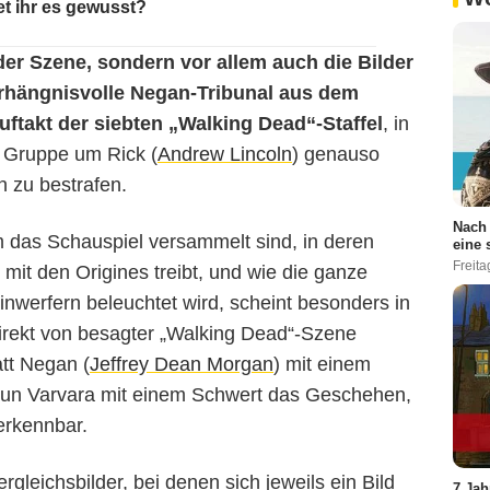
et ihr es gewusst?
er Szene, sondern vor allem auch die Bilder
erhängnisvolle Negan-Tribunal aus dem
ftakt der siebten „Walking Dead“-Staffel
, in
e Gruppe um Rick (
Andrew Lincoln
) genauso
en zu bestrafen.
Nach 
das Schauspiel versammelt sind, in deren
Netflix
eine 
Freita
 mit den Origines treibt, und wie die ganze
nwerfern beleuchtet wird, scheint besonders in
irekt von besagter „Walking Dead“-Szene
tt Negan (
Jeffrey Dean Morgan
) mit einem
 nun Varvara mit einem Schwert das Geschehen,
erkennbar.
gleichsbilder, bei denen sich jeweils ein Bild
7 Jah