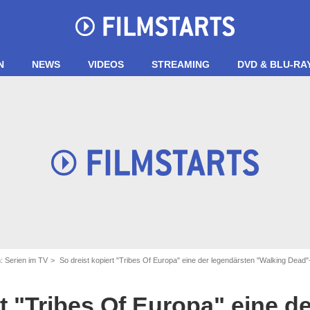
N
NEWS
VIDEOS
STREAMING
DVD & BLU-RA
: Serien im TV
So dreist kopiert "Tribes Of Europa" eine der legendärsten "Walking Dead
don Timpen/Netflix / AMC
t "Tribes Of Europa" eine de