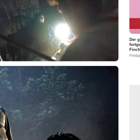
Der g
fortg
Finch
Freita
Netflix