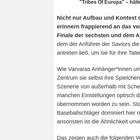
"Tribes Of Europa" – hätt
Nicht nur Aufbau und Kontext d
erinnern frappierend an das v
Finale der sechsten und dem Au
dem der Anführer der Saviors di
antreten ließ, um sie für ihre Tat
Wie Varvaras Anhänger*innen um 
Zentrum sie selbst ihre Spielchen
Szenerie von außerhalb mit Schei
manchen Einstellungen optisch d
übernommen worden zu sein. Sta
Baseballschläger dominiert hier
ansonsten ist die Ähnlichkeit unv
Das zeigen auch die folgenden Ver