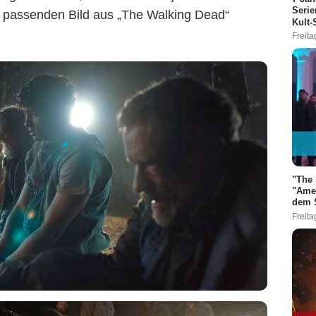
Serie
m passenden Bild aus „The Walking Dead“
Kult-
Freita
AMC
"The 
"Amer
dem S
Freita