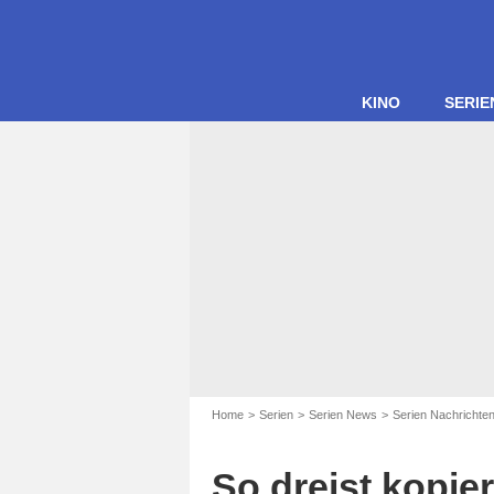
KINO
SERIE
Home
Serien
Serien News
Serien Nachrichten
Gor
So dreist kopier