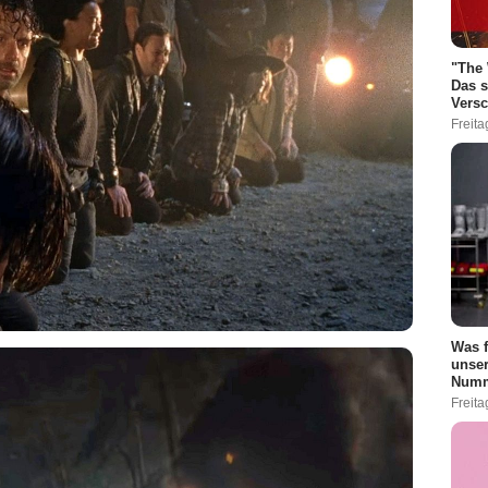
Netflix
"The 
Das s
Vers
Freita
Was f
unser
AMC
Numm
Freita