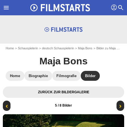
profil
menu
search
Home
Schauspielerin
deutsch Schauspielerin
Maja Bons
Bilder zu Maja Bons
Maja Bons
Home
Biographie
Filmografie
Bilder
ZURÜCK ZUR BILDERGALERIE
5
/ 8 Bilder