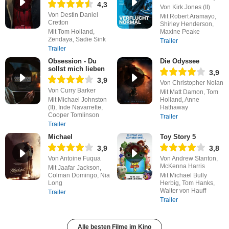
4,3
Von Kirk Jones (II)
Von Destin Daniel
Mit Robert Aramayo,
Cretton
Shirley Henderson,
Mit Tom Holland,
Maxine Peake
Zendaya, Sadie Sink
Trailer
Trailer
Obsession - Du
Die Odyssee
sollst mich lieben
3,9
3,9
Von Christopher Nolan
Von Curry Barker
Mit Matt Damon, Tom
Mit Michael Johnston
Holland, Anne
(II), Inde Navarrette,
Hathaway
Cooper Tomlinson
Trailer
Trailer
Michael
Toy Story 5
3,9
3,8
Von Antoine Fuqua
Von Andrew Stanton,
McKenna Harris
Mit Jaafar Jackson,
Colman Domingo, Nia
Mit Michael Bully
Long
Herbig, Tom Hanks,
Walter von Hauff
Trailer
Trailer
Alle besten Filme im Kino