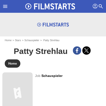
profil
menu
search
Home
Stars
Schauspieler
Patty Strehlau
Patty Strehlau
Home
Job
Schauspieler