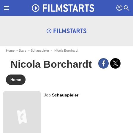
profil
menu
search
Home
Stars
Schauspieler
Nicola Borchardt
Nicola Borchardt
Home
Job
Schauspieler