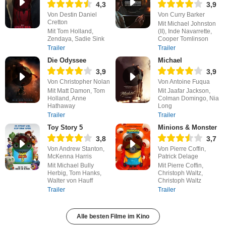
4,3
3,9
Von Destin Daniel
Von Curry Barker
Cretton
Mit Michael Johnston
Mit Tom Holland,
(II), Inde Navarrette,
Zendaya, Sadie Sink
Cooper Tomlinson
Trailer
Trailer
Die Odyssee
Michael
3,9
3,9
Von Christopher Nolan
Von Antoine Fuqua
Mit Matt Damon, Tom
Mit Jaafar Jackson,
Holland, Anne
Colman Domingo, Nia
Hathaway
Long
Trailer
Trailer
Toy Story 5
Minions & Monster
3,8
3,7
Von Andrew Stanton,
Von Pierre Coffin,
McKenna Harris
Patrick Delage
Mit Michael Bully
Mit Pierre Coffin,
Herbig, Tom Hanks,
Christoph Waltz,
Walter von Hauff
Christoph Waltz
Trailer
Trailer
Alle besten Filme im Kino