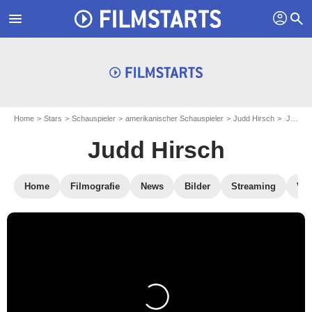
profil
menu
search
Home
Stars
Schauspieler
amerikanischer Schauspieler
Judd Hirsch
Judd Hirsch
Judd Hirsch
Home
Filmografie
News
Bilder
Streaming
Vid