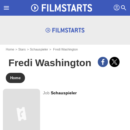
profil
menu
search
Home
Stars
Schauspieler
Fredi Washington
Fredi Washington
Home
Job
Schauspieler