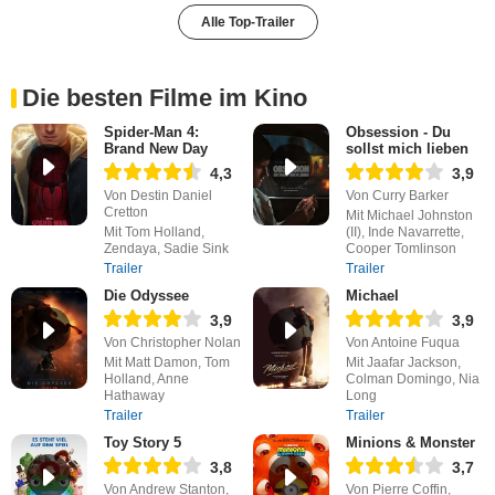
Alle Top-Trailer
Die besten Filme im Kino
Spider-Man 4:
Obsession - Du
Brand New Day
sollst mich lieben
4,3
3,9
Von Destin Daniel
Von Curry Barker
Cretton
Mit Michael Johnston
Mit Tom Holland,
(II), Inde Navarrette,
Zendaya, Sadie Sink
Cooper Tomlinson
Trailer
Trailer
Die Odyssee
Michael
3,9
3,9
Von Christopher Nolan
Von Antoine Fuqua
Mit Matt Damon, Tom
Mit Jaafar Jackson,
Holland, Anne
Colman Domingo, Nia
Hathaway
Long
Trailer
Trailer
Toy Story 5
Minions & Monster
3,8
3,7
Von Andrew Stanton,
Von Pierre Coffin,