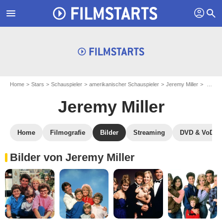
profil
menu
search
Home
Stars
Schauspieler
amerikanischer Schauspieler
Jeremy Miller
Jeremy Miller: Fotos
Jeremy Miller
Home
Filmografie
Bilder
Streaming
DVD & VoD
Bilder von Jeremy Miller