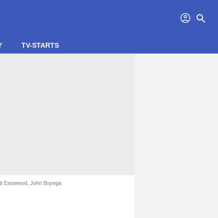
profil
search
Y
TV-STARTS
cott Eastwood, John Boyega