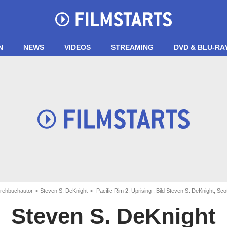
N
NEWS
VIDEOS
STREAMING
DVD & BLU-RA
Drehbuchautor
Steven S. DeKnight
Pacific Rim 2: Uprising : Bild Steven S. DeKnight, S
Steven S. DeKnight