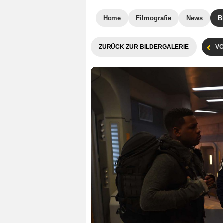
Home
Filmografie
News
B
ZURÜCK ZUR BILDERGALERIE
VO