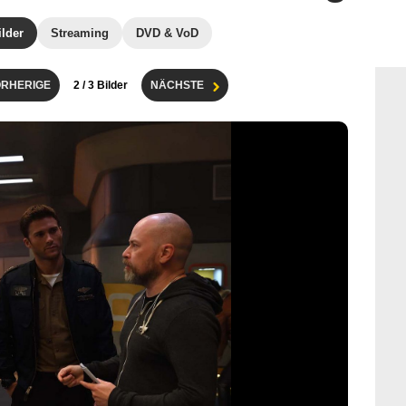
ilder
Streaming
DVD & VoD
RHERIGE
2
/ 3 Bilder
NÄCHSTE