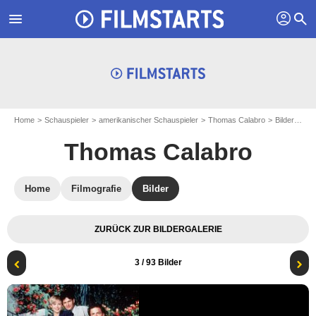
profil
menu
search
Home
Schauspieler
amerikanischer Schauspieler
Thomas Calabro
Bilder zu Thomas Calabro
Thomas Calabro
Home
Filmografie
Bilder
ZURÜCK ZUR BILDERGALERIE
3
/ 93 Bilder